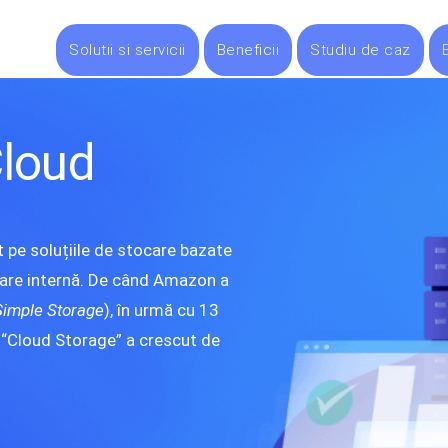
Solutii si servicii
Beneficii
Studiu de caz
Cloud
 pe soluțiile de stocare bazate
ocare internă. De când Amazon a
Simple Storage
), în urmă cu 13
u “Cloud Storage” a crescut de