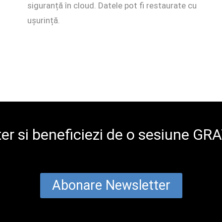
siguranță în cloud. Datele pot fi restaurate cu
ușurință.
er si beneficiezi de o sesiune GR
Abonare Newsletter